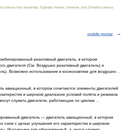
io
Lietuvos
karo
akademija
.
Eugenijus
Kisinas
,
Generolo
Jono
Žemaičio
Lietuvos
.
mobile mortar
нированный реактивный двигатель, в котором
го двигателя (См. Воздушно реактивный двигатель) и
тель). Возможно использование в космонавтике для воздушно…
ль авиационный, в котором сочетаются элементы двигателей
рактеристик в широком диапазоне условий полёта и режимов
 могут служить двигатели, работающие по циклам …
ованный двигатель — двигатель авиационный, в котором
х схем с целью улучшения его характеристик в широком
ты. Исходными для образования К. д. могут служить …