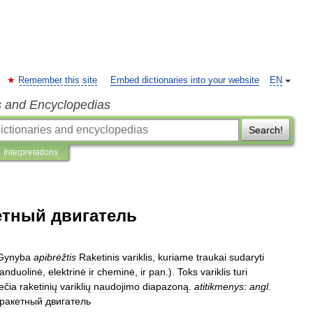
Remember this site
Embed dictionaries into your website
EN
s and Encyclopedias
Search!
Interpretations
тный двигатель
Gynyba
apibrėžtis
Raketinis
variklis
,
kuriame
traukai
sudaryti
anduolinė
,
elektrinė
ir
cheminė
,
ir
pan
.).
Toks
variklis
turi
lečia
raketinių
variklių
naudojimo
diapazoną
.
atitikmenys
:
angl
.
ракетный
двигатель