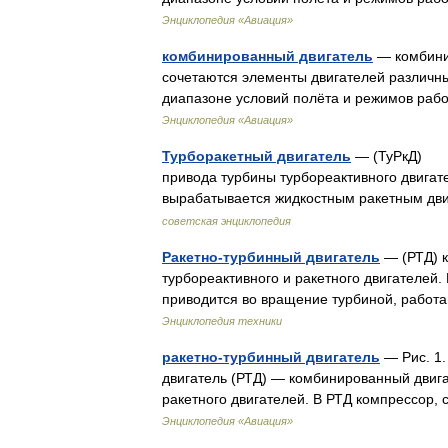
Энциклопедия «Авиация»
комбинированный двигатель
— комбинир
сочетаются элементы двигателей различны
диапазоне условий полёта и режимов рабо
Энциклопедия «Авиация»
Турборакетный двигатель
— (ТуРкД) ко
привода турбины турбореактивного двигат
вырабатывается жидкостным ракетным дв
советская энциклопедия
Ракетно-турбинный двигатель
— (РТД) к
турбореактивного и ракетного двигателей
приводится во вращение турбиной, работ
Энциклопедия техники
ракетно-турбинный двигатель
— Рис. 1.
двигатель (РТД) — комбинированный двига
ракетного двигателей. В РТД компрессо
Энциклопедия «Авиация»