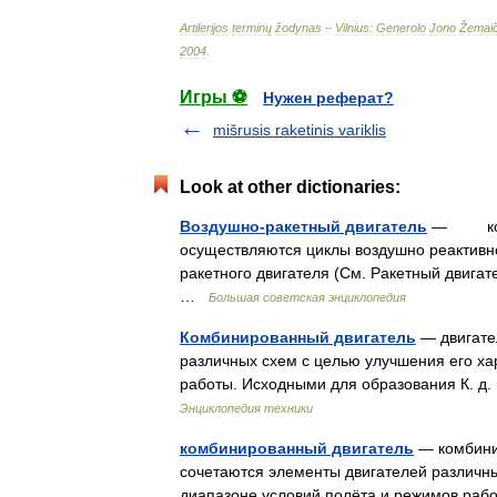
Artilerijos
terminų
žodynas
–
Vilnius:
Generolo
Jono
Žemaič
2004
.
Игры ⚽
Нужен реферат?
mišrusis raketinis variklis
Look at other dictionaries:
Воздушно-ракетный двигатель
— комби
осуществляются циклы воздушно реактивно
ракетного двигателя (См. Ракетный двига
…
Большая советская энциклопедия
Комбинированный двигатель
— двигате
различных схем с целью улучшения его ха
работы. Исходными для образования К. д.
Энциклопедия техники
комбинированный двигатель
— комбинир
сочетаются элементы двигателей различны
диапазоне условий полёта и режимов рабо