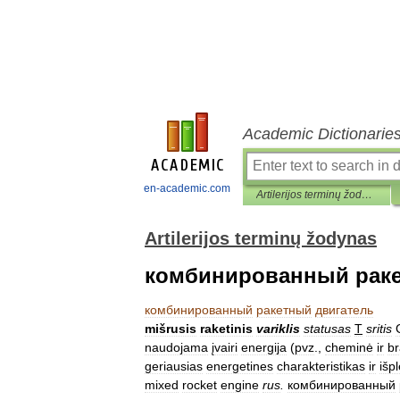
Academic Dictionarie
en-academic.com
Artilerijos terminų žodynas
Artilerijos terminų žodynas
комбинированный раке
комбинированный
ракетный
двигатель
mišrusis
raketinis
variklis
statusas
T
sritis
naudojama
įvairi
energija
(
pvz
.,
cheminė
ir
br
geriausias
energetines
charakteristikas
ir
išp
mixed
rocket
engine
rus
.
комбинированный